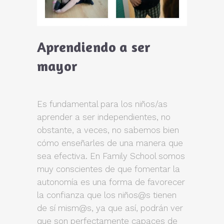
Aprendiendo a ser
mayor
Es fundamental para los niños/as
aprender a ser independientes, no
obstante, a veces, no sabemos bien
cómo enseñarles de una manera que
sea efectiva. En Family School somos
muy conscientes de que fomentar la
autonomía es una forma de favorecer
la confianza que los niños@s tienen
de sí mism@s, ya que así, podrán ver
que son perfectamente capaces de