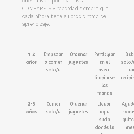
orientativas, por favor, NO
COMPARÉIS y recordad siempre que
cada niño/a tiene su propio ritmo de
aprendizaje.
1-2
Empezar
Ordenar
Participar
Beb
años
a comer
juguetes
en el
solo/
solo/a
aseo:
u
limpiarse
recipi
las
manos
2-3
Comer
Ordenar
Llevar
Ayud
años
solo/a
juguetes
ropa
pone
sucia
quita
donde le
me