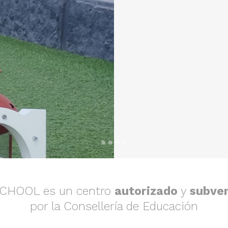
SCHOOL es un centro
autorizado
y
subve
por la Consellería de Educación