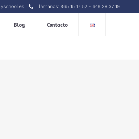
lyschool.es
Llámanos:
965 15 17 52
-
649 38 37 19
Blog
Contacto
a