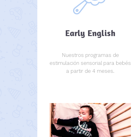
Early English
Nuestros programas de
estimulación sensorial para bebés
a partir de 4 meses.
estimulación sensorial.
estimulación sensorial.