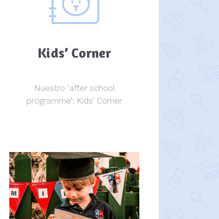
Kids’ Corner
Nuestro ‘after school
programme’: Kids’ Corner
Kids Corner
Kids Corner