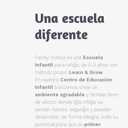
Una escuela
diferente
Family School es una
Escuela
Infantil
para niñ@s de 0-3 años con
método propio
Learn & Grow
.
En nuestro
Centro de Educación
Infantil
buscamos crear un
ambiente agradable
y familiar lleno
de afecto donde l@s niñ@s se
sientan felices, segur@s y puedan
desarrollar, de forma íntegra, todo su
potencial para que su
primer