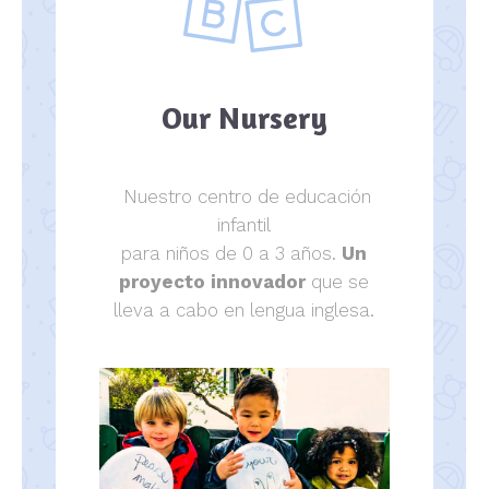
Our Nursery
Nuestro centro de educación
infantil
para niños de 0 a 3 años.
Un
proyecto innovador
que se
lleva a cabo en lengua inglesa.