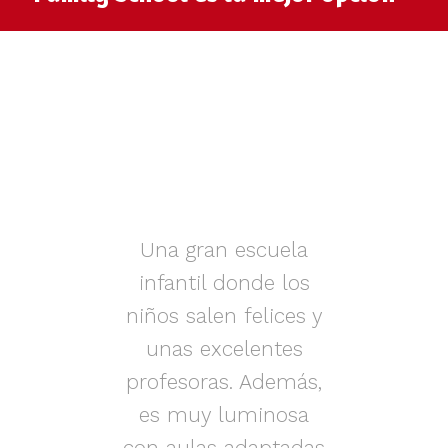
muy
Una gran escuela
infantil donde los
az.
niños salen felices y
in
iños
unas excelentes
i
on
profesoras. Además,
s.
es muy luminosa
en
con aulas adaptadas