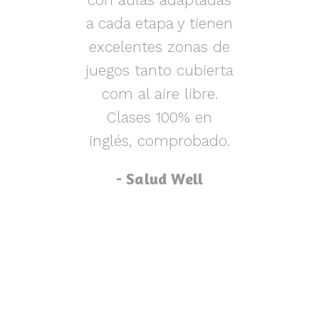
s y
a cada etapa y tienen
nen
excelentes zonas de
m
o,
juegos tanto cubierta
ue
com al aire libre.
lu
za
Clases 100% en
inglés, comprobado.
p
- Salud Well
p