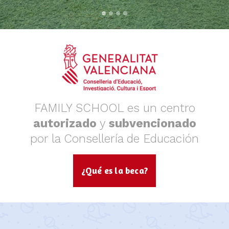
FAMILY SCHOOL es un centro
autorizado
y
subvencionado
por la Consellería de Educación
¿Qué es la beca?