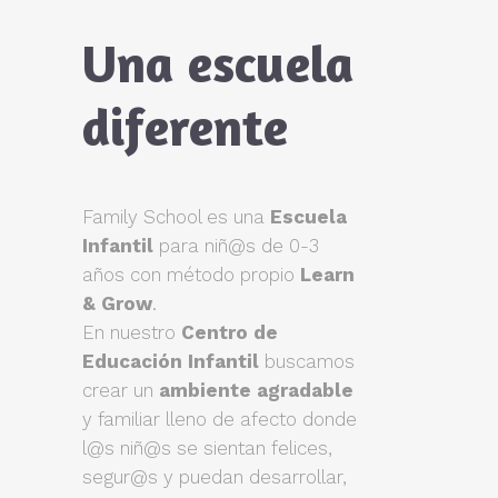
Una escuela
diferente
Family School es una
Escuela
Infantil
para niñ@s de 0-3
años con método propio
Learn
& Grow
.
En nuestro
Centro de
Educación Infantil
buscamos
crear un
ambiente agradable
y familiar lleno de afecto donde
l@s niñ@s se sientan felices,
segur@s y puedan desarrollar,