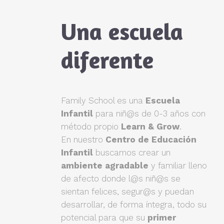
Una escuela
diferente
Family School es una
Escuela
Infantil
para niñ@s de 0-3 años con
método propio
Learn & Grow
.
En nuestro
Centro de Educación
Infantil
buscamos crear un
ambiente agradable
y familiar lleno
de afecto donde l@s niñ@s se
sientan felices, segur@s y puedan
desarrollar, de forma íntegra, todo su
potencial para que su
primer