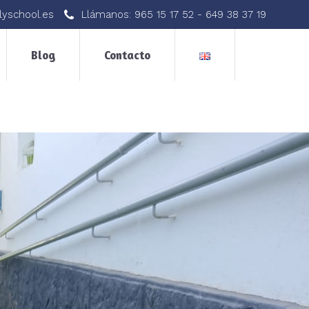
lyschool.es
Llámanos:
965 15 17 52
-
649 38 37 19
Blog
Contacto