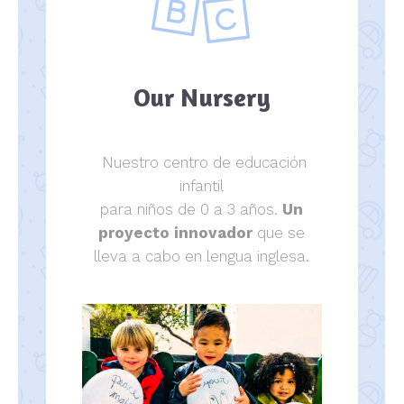
Our Nursery
Nuestro centro de educación
infantil
para niños de 0 a 3 años.
Un
proyecto innovador
que se
lleva a cabo en lengua inglesa.