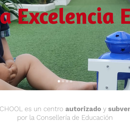
la Excelencia 
SCHOOL es un centro
autorizado
y
subve
por la Consellería de Educación