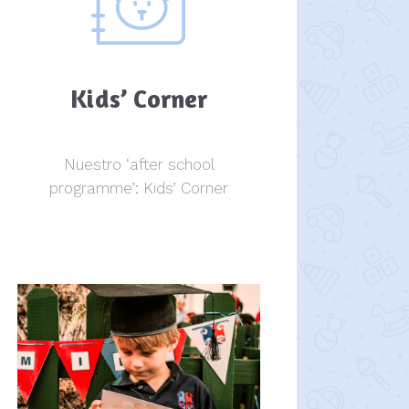
Kids’ Corner
Nuestro ‘after school
programme’: Kids’ Corner
Kids Corner
Kids Corner