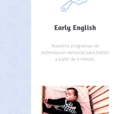
Early English
Nuestros programas de
estimulación sensorial para bebés
a partir de 4 meses.
estimulación sensorial.
estimulación sensorial.