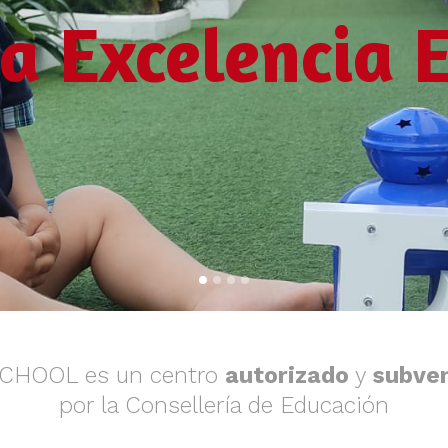
la Excelencia 
SCHOOL es un centro
autorizado
y
subve
por la Consellería de Educación