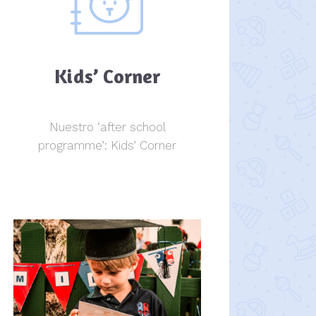
Kids’ Corner
Nuestro ‘after school
programme’: Kids’ Corner
Kids Corner
Kids Corner