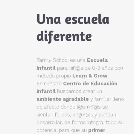
Una escuela
diferente
Family School es una
Escuela
Infantil
para niñ@s de 0-3 años con
método propio
Learn & Grow
.
En nuestro
Centro de Educación
Infantil
buscamos crear un
ambiente agradable
y familiar lleno
de afecto donde l@s niñ@s se
sientan felices, segur@s y puedan
desarrollar, de forma íntegra, todo su
potencial para que su
primer