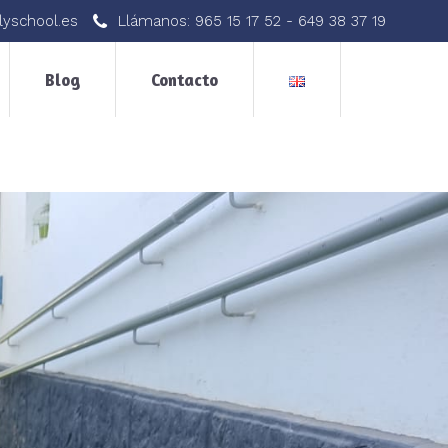
lyschool.es
Llámanos:
965 15 17 52
-
649 38 37 19
Blog
Contacto