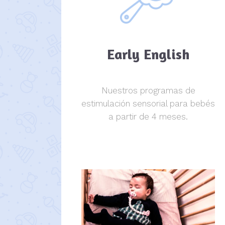
Early English
Nuestros programas de
estimulación sensorial para bebés
a partir de 4 meses.
estimulación sensorial.
estimulación sensorial.