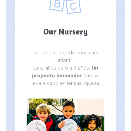
Our Nursery
Nuestro centro de educación
infantil
para niños de 0 a 3 años.
Un
proyecto innovador
que se
lleva a cabo en lengua inglesa.