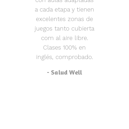
s y
a cada etapa y tienen
nen
excelentes zonas de
m
o,
juegos tanto cubierta
ue
com al aire libre.
lu
za
Clases 100% en
inglés, comprobado.
p
- Salud Well
p