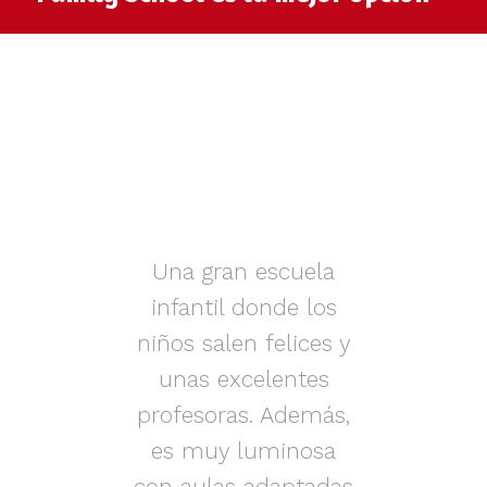
muy
Una gran escuela
infantil donde los
az.
niños salen felices y
in
iños
unas excelentes
i
on
profesoras. Además,
s.
es muy luminosa
en
con aulas adaptadas