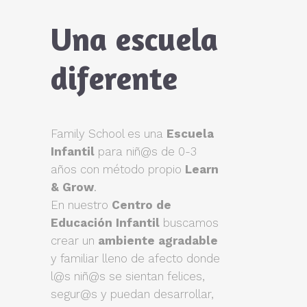
Una escuela
diferente
Family School es una
Escuela
Infantil
para niñ@s de 0-3
años con método propio
Learn
& Grow
.
En nuestro
Centro de
Educación Infantil
buscamos
crear un
ambiente agradable
y familiar lleno de afecto donde
l@s niñ@s se sientan felices,
segur@s y puedan desarrollar,