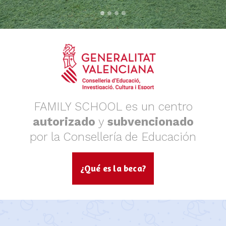
FAMILY SCHOOL es un centro
autorizado
y
subvencionado
por la Consellería de Educación
¿Qué es la beca?