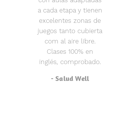
s y
a cada etapa y tienen
nen
excelentes zonas de
m
o,
juegos tanto cubierta
ue
com al aire libre.
lu
za
Clases 100% en
inglés, comprobado.
p
- Salud Well
p