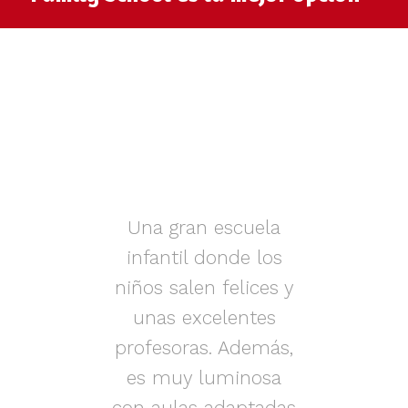
muy
Una gran escuela
infantil donde los
az.
niños salen felices y
in
iños
unas excelentes
i
on
profesoras. Además,
s.
es muy luminosa
en
con aulas adaptadas