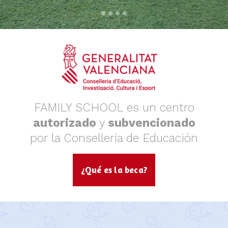
FAMILY SCHOOL es un centro
autorizado
y
subvencionado
por la Consellería de Educación
¿Qué es la beca?