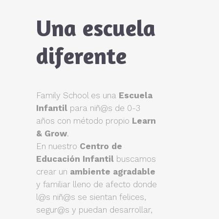
Una escuela
diferente
Family School es una
Escuela
Infantil
para niñ@s de 0-3
años con método propio
Learn
& Grow
.
En nuestro
Centro de
Educación Infantil
buscamos
crear un
ambiente agradable
y familiar lleno de afecto donde
l@s niñ@s se sientan felices,
segur@s y puedan desarrollar,