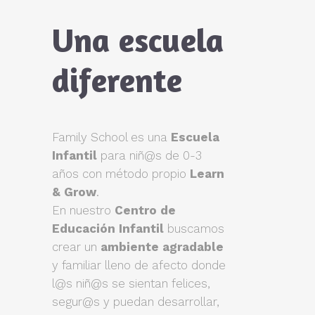
Una escuela
diferente
Family School es una
Escuela
Infantil
para niñ@s de 0-3
años con método propio
Learn
& Grow
.
En nuestro
Centro de
Educación Infantil
buscamos
crear un
ambiente agradable
y familiar lleno de afecto donde
l@s niñ@s se sientan felices,
segur@s y puedan desarrollar,