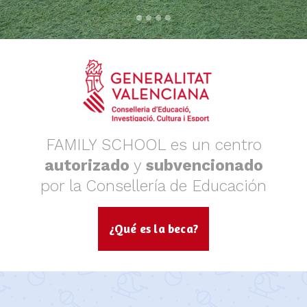
FAMILY SCHOOL es un centro
autorizado
y
subvencionado
por la Consellería de Educación
¿Qué es la beca?