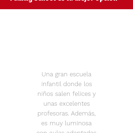
muy
Una gran escuela
infantil donde los
az.
niños salen felices y
in
iños
unas excelentes
i
on
profesoras. Además,
s.
es muy luminosa
en
con aulas adaptadas