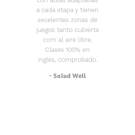
s y
a cada etapa y tienen
nen
excelentes zonas de
m
o,
juegos tanto cubierta
ue
com al aire libre.
lu
za
Clases 100% en
inglés, comprobado.
p
- Salud Well
p