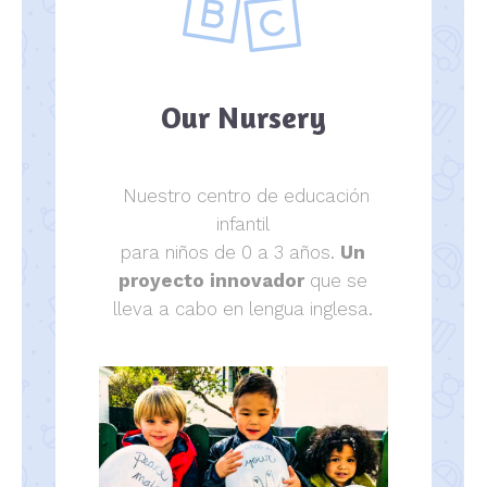
Our Nursery
Nuestro centro de educación
infantil
para niños de 0 a 3 años.
Un
proyecto innovador
que se
lleva a cabo en lengua inglesa.