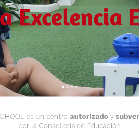
 Excelencia E
SCHOOL es un centro
autorizado
y
subve
por la Consellería de Educación