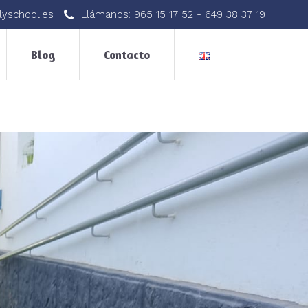
lyschool.es
Llámanos:
965 15 17 52
-
649 38 37 19
Blog
Contacto