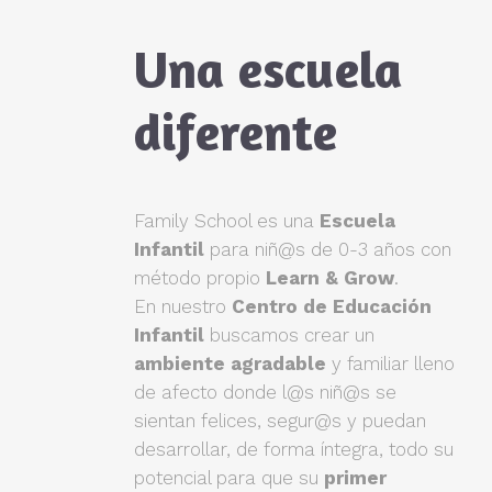
Una escuela
diferente
Family School es una
Escuela
Infantil
para niñ@s de 0-3 años con
método propio
Learn & Grow
.
En nuestro
Centro de Educación
Infantil
buscamos crear un
ambiente agradable
y familiar lleno
de afecto donde l@s niñ@s se
sientan felices, segur@s y puedan
desarrollar, de forma íntegra, todo su
potencial para que su
primer