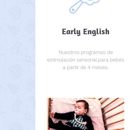
Early English
Nuestros programas de
estimulación sensorial para bebés
a partir de 4 meses.
estimulación sensorial.
estimulación sensorial.