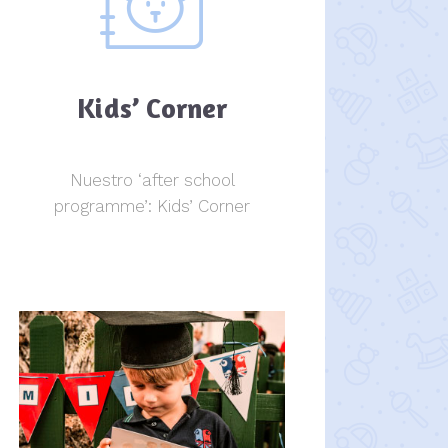
Kids’ Corner
Nuestro ‘after school
programme’: Kids’ Corner
Kids Corner
Kids Corner