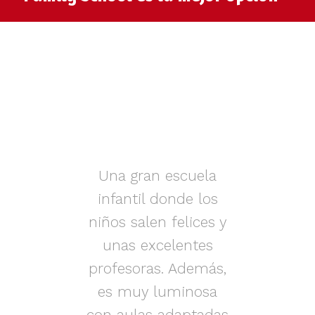
muy
Una gran escuela
infantil donde los
az.
niños salen felices y
in
iños
unas excelentes
i
on
profesoras. Además,
s.
es muy luminosa
en
con aulas adaptadas