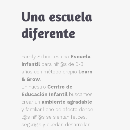
Una escuela
diferente
Family School es una
Escuela
Infantil
para niñ@s de 0-3
años con método propio
Learn
& Grow
.
En nuestro
Centro de
Educación Infantil
buscamos
crear un
ambiente agradable
y familiar lleno de afecto donde
l@s niñ@s se sientan felices,
segur@s y puedan desarrollar,