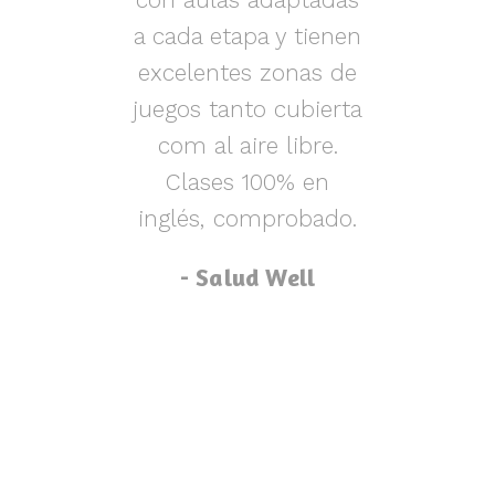
s y
a cada etapa y tienen
nen
excelentes zonas de
m
o,
juegos tanto cubierta
ue
com al aire libre.
lu
za
Clases 100% en
inglés, comprobado.
p
- Salud Well
p