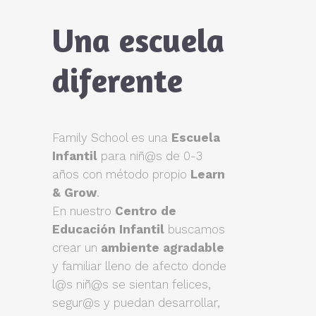
Una escuela
diferente
Family School es una
Escuela
Infantil
para niñ@s de 0-3
años con método propio
Learn
& Grow
.
En nuestro
Centro de
Educación Infantil
buscamos
crear un
ambiente agradable
y familiar lleno de afecto donde
l@s niñ@s se sientan felices,
segur@s y puedan desarrollar,