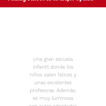
muy
Una gran escuela
infantil donde los
az.
niños salen felices y
in
iños
unas excelentes
i
on
profesoras. Además,
s.
es muy luminosa
en
con aulas adaptadas