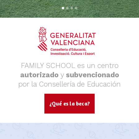
FAMILY SCHOOL es un centro
autorizado
y
subvencionado
por la Consellería de Educación
¿Qué es la beca?