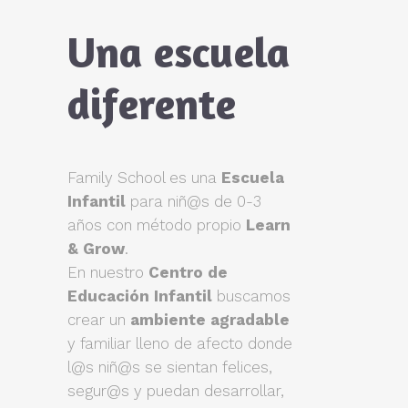
Una escuela
diferente
Family School es una
Escuela
Infantil
para niñ@s de 0-3
años con método propio
Learn
& Grow
.
En nuestro
Centro de
Educación Infantil
buscamos
crear un
ambiente agradable
y familiar lleno de afecto donde
l@s niñ@s se sientan felices,
segur@s y puedan desarrollar,