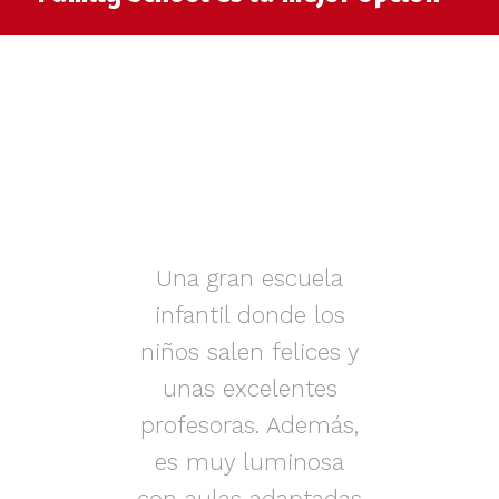
muy
Una gran escuela
infantil donde los
az.
niños salen felices y
in
iños
unas excelentes
i
on
profesoras. Además,
s.
es muy luminosa
en
con aulas adaptadas