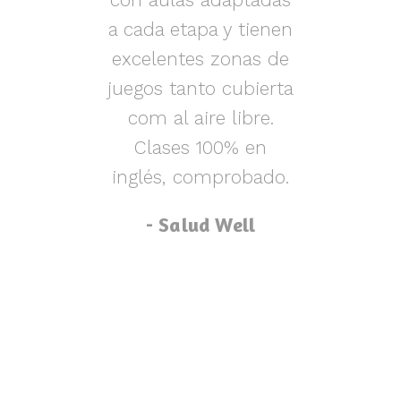
s y
a cada etapa y tienen
nen
excelentes zonas de
m
o,
juegos tanto cubierta
ue
com al aire libre.
lu
za
Clases 100% en
inglés, comprobado.
p
- Salud Well
p