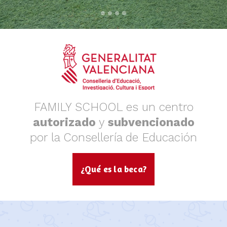
FAMILY SCHOOL es un centro
autorizado
y
subvencionado
por la Consellería de Educación
¿Qué es la beca?