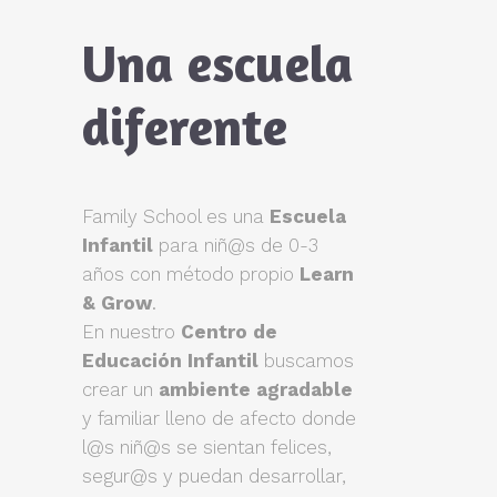
Una escuela
diferente
Family School es una
Escuela
Infantil
para niñ@s de 0-3
años con método propio
Learn
& Grow
.
En nuestro
Centro de
Educación Infantil
buscamos
crear un
ambiente agradable
y familiar lleno de afecto donde
l@s niñ@s se sientan felices,
segur@s y puedan desarrollar,