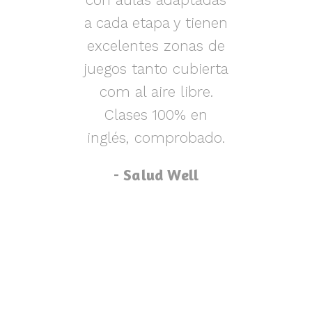
s y
a cada etapa y tienen
nen
excelentes zonas de
m
o,
juegos tanto cubierta
ue
com al aire libre.
lu
za
Clases 100% en
inglés, comprobado.
p
- Salud Well
p