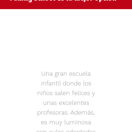
muy
Una gran escuela
infantil donde los
az.
niños salen felices y
in
iños
unas excelentes
i
on
profesoras. Además,
s.
es muy luminosa
en
con aulas adaptadas