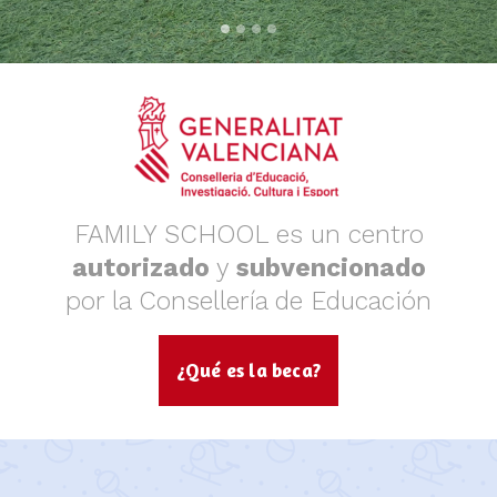
FAMILY SCHOOL es un centro
autorizado
y
subvencionado
por la Consellería de Educación
¿Qué es la beca?