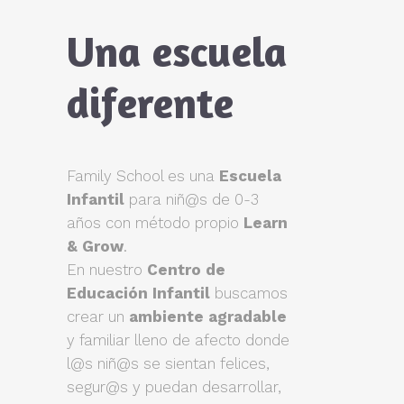
Una escuela
diferente
Family School es una
Escuela
Infantil
para niñ@s de 0-3
años con método propio
Learn
& Grow
.
En nuestro
Centro de
Educación Infantil
buscamos
crear un
ambiente agradable
y familiar lleno de afecto donde
l@s niñ@s se sientan felices,
segur@s y puedan desarrollar,