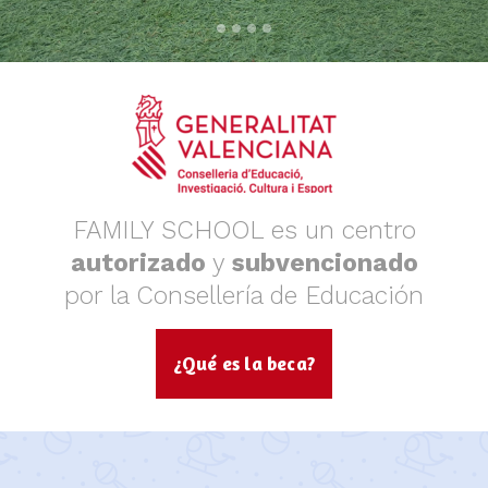
FAMILY SCHOOL es un centro
autorizado
y
subvencionado
por la Consellería de Educación
¿Qué es la beca?