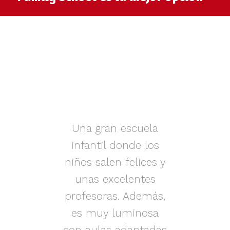
muy
Una gran escuela
infantil donde los
az.
niños salen felices y
in
iños
unas excelentes
i
on
profesoras. Además,
s.
es muy luminosa
en
con aulas adaptadas