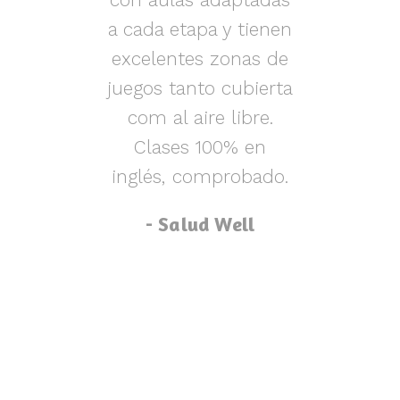
s y
a cada etapa y tienen
nen
excelentes zonas de
m
o,
juegos tanto cubierta
ue
com al aire libre.
lu
za
Clases 100% en
inglés, comprobado.
p
- Salud Well
p