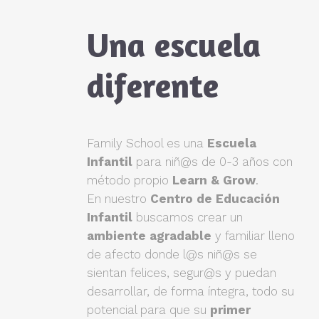
Una escuela
diferente
Family School es una
Escuela
Infantil
para niñ@s de 0-3 años con
método propio
Learn & Grow
.
En nuestro
Centro de Educación
Infantil
buscamos crear un
ambiente agradable
y familiar lleno
de afecto donde l@s niñ@s se
sientan felices, segur@s y puedan
desarrollar, de forma íntegra, todo su
potencial para que su
primer