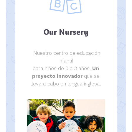
Our Nursery
Nuestro centro de educación
infantil
para niños de 0 a 3 años.
Un
proyecto innovador
que se
lleva a cabo en lengua inglesa.