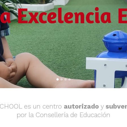
la Excelencia 
SCHOOL es un centro
autorizado
y
subve
por la Consellería de Educación