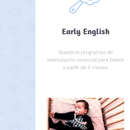
Early English
Nuestros programas de
estimulación sensorial para bebés
a partir de 4 meses.
estimulación sensorial.
estimulación sensorial.