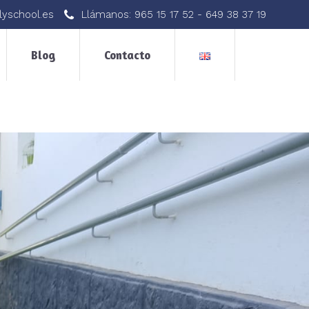
lyschool.es
Llámanos:
965 15 17 52
-
649 38 37 19
Blog
Contacto