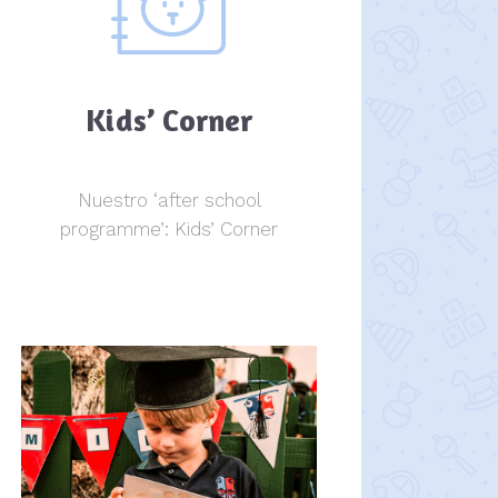
Kids’ Corner
Nuestro ‘after school
programme’: Kids’ Corner
Kids Corner
Kids Corner