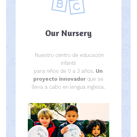
Our Nursery
Nuestro centro de educación
infantil
para niños de 0 a 3 años.
Un
proyecto innovador
que se
lleva a cabo en lengua inglesa.