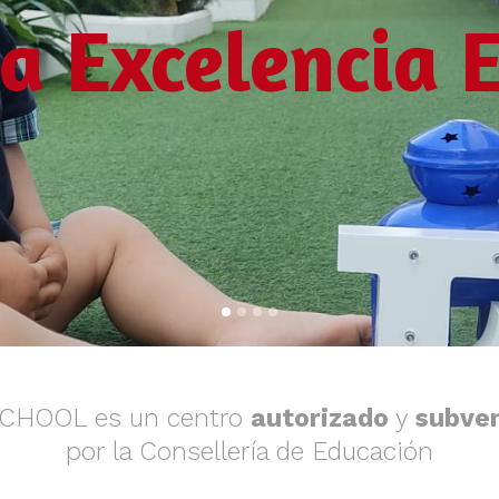
a Excelencia E
SCHOOL es un centro
autorizado
y
subve
por la Consellería de Educación