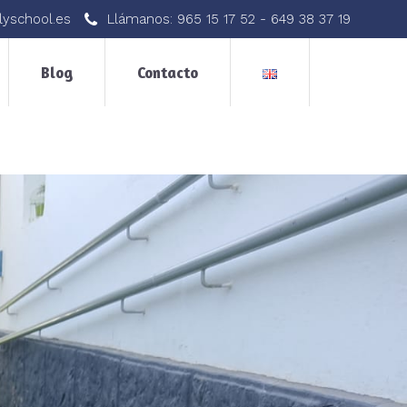
lyschool.es
Llámanos:
965 15 17 52
-
649 38 37 19
Blog
Contacto