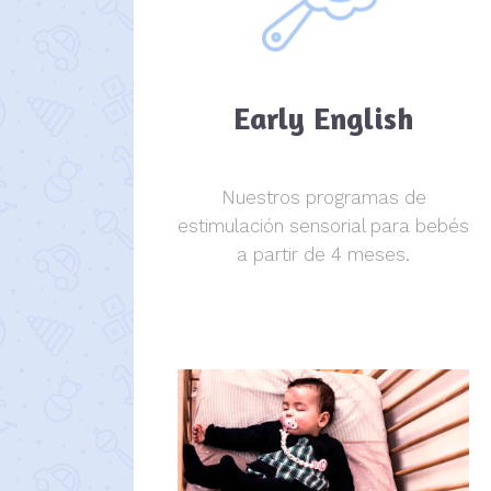
Early English
Nuestros programas de
estimulación sensorial para bebés
a partir de 4 meses.
estimulación sensorial.
estimulación sensorial.