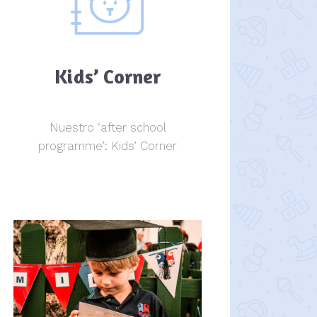
Kids’ Corner
Nuestro ‘after school
programme’: Kids’ Corner
Kids Corner
Kids Corner