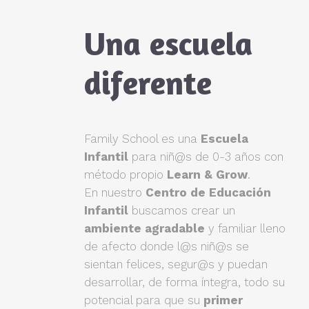
Una escuela
diferente
Family School es una
Escuela
Infantil
para niñ@s de 0-3 años con
método propio
Learn & Grow
.
En nuestro
Centro de Educación
Infantil
buscamos crear un
ambiente agradable
y familiar lleno
de afecto donde l@s niñ@s se
sientan felices, segur@s y puedan
desarrollar, de forma íntegra, todo su
potencial para que su
primer