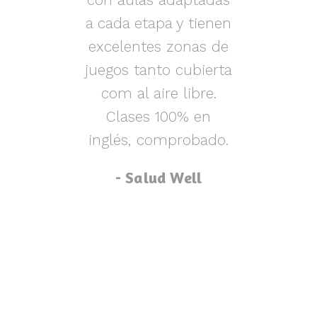
s y
a cada etapa y tienen
nen
excelentes zonas de
m
o,
juegos tanto cubierta
ue
com al aire libre.
lu
za
Clases 100% en
inglés, comprobado.
p
- Salud Well
p