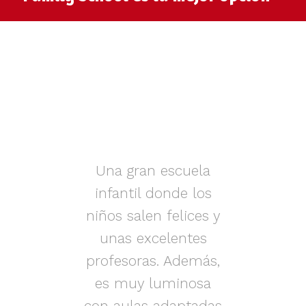
muy
Una gran escuela
infantil donde los
az.
niños salen felices y
in
iños
unas excelentes
i
on
profesoras. Además,
s.
es muy luminosa
en
con aulas adaptadas