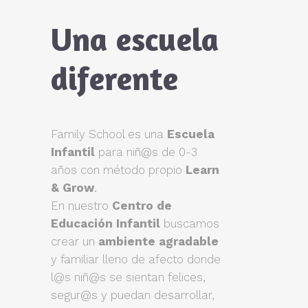
Una escuela
diferente
Family School es una
Escuela
Infantil
para niñ@s de 0-3
años con método propio
Learn
& Grow
.
En nuestro
Centro de
Educación Infantil
buscamos
crear un
ambiente agradable
y familiar lleno de afecto donde
l@s niñ@s se sientan felices,
segur@s y puedan desarrollar,