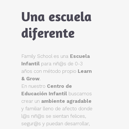
Una escuela
diferente
Family School es una
Escuela
Infantil
para niñ@s de 0-3
años con método propio
Learn
& Grow
.
En nuestro
Centro de
Educación Infantil
buscamos
crear un
ambiente agradable
y familiar lleno de afecto donde
l@s niñ@s se sientan felices,
segur@s y puedan desarrollar,