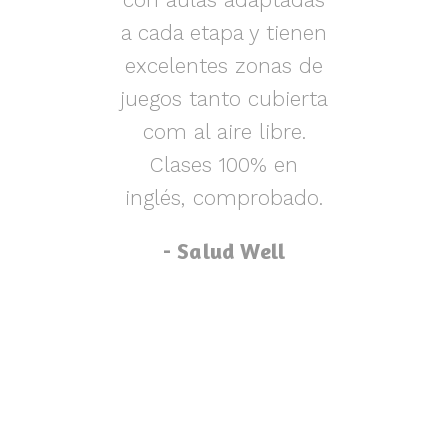
s y
a cada etapa y tienen
nen
excelentes zonas de
m
o,
juegos tanto cubierta
ue
com al aire libre.
lu
za
Clases 100% en
inglés, comprobado.
p
- Salud Well
p