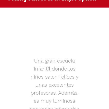
muy
Una gran escuela
infantil donde los
az.
niños salen felices y
in
iños
unas excelentes
i
on
profesoras. Además,
s.
es muy luminosa
en
con aulas adaptadas