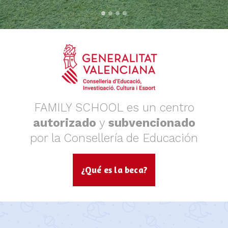
FAMILY SCHOOL es un centro
autorizado
y
subvencionado
por la Consellería de Educación
¿Qué es la beca?