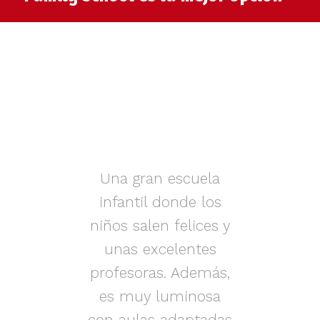
muy
Una gran escuela
infantil donde los
az.
niños salen felices y
in
iños
unas excelentes
i
on
profesoras. Además,
s.
es muy luminosa
en
con aulas adaptadas