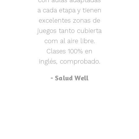
s y
a cada etapa y tienen
nen
excelentes zonas de
m
o,
juegos tanto cubierta
ue
com al aire libre.
lu
za
Clases 100% en
inglés, comprobado.
p
- Salud Well
p