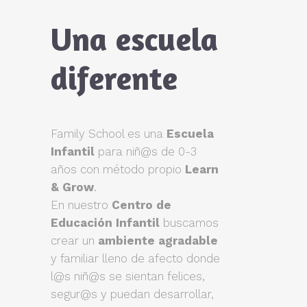
Una escuela
diferente
Family School es una
Escuela
Infantil
para niñ@s de 0-3
años con método propio
Learn
& Grow
.
En nuestro
Centro de
Educación Infantil
buscamos
crear un
ambiente agradable
y familiar lleno de afecto donde
l@s niñ@s se sientan felices,
segur@s y puedan desarrollar,