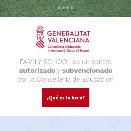
FAMILY SCHOOL es un centro
autorizado
y
subvencionado
por la Consellería de Educación
¿Qué es la beca?