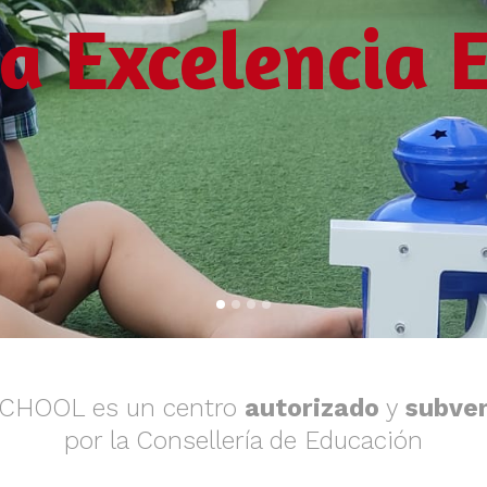
a Excelencia E
SCHOOL es un centro
autorizado
y
subve
por la Consellería de Educación