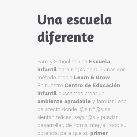
Una escuela
diferente
Family School es una
Escuela
Infantil
para niñ@s de 0-3 años con
método propio
Learn & Grow
.
En nuestro
Centro de Educación
Infantil
buscamos crear un
ambiente agradable
y familiar lleno
de afecto donde l@s niñ@s se
sientan felices, segur@s y puedan
desarrollar, de forma íntegra, todo su
potencial para que su
primer