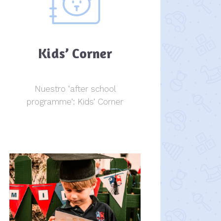
Kids’ Corner
Nuestro ‘after school
programme’: Kids’ Corner
Kids Corner
Kids Corner