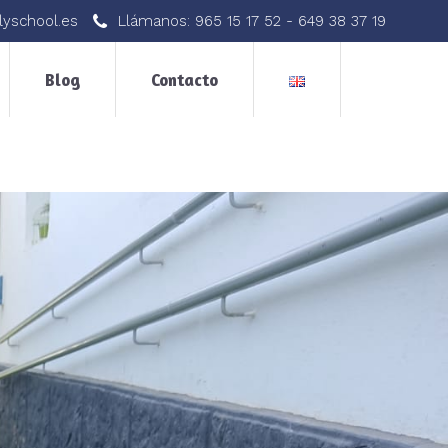
lyschool.es
Llámanos:
965 15 17 52
-
649 38 37 19
Blog
Contacto