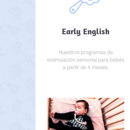
Early English
Nuestros programas de
estimulación sensorial para bebés
a partir de 4 meses.
estimulación sensorial.
estimulación sensorial.