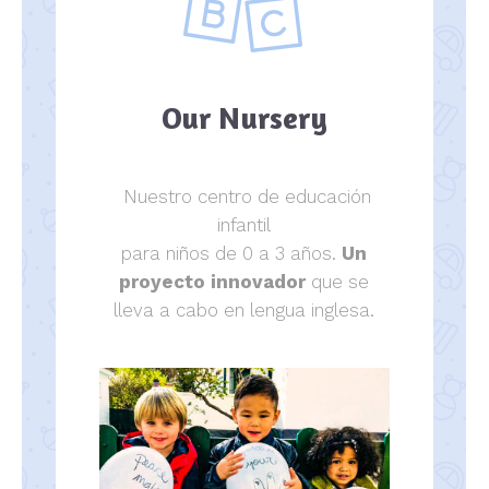
Our Nursery
Nuestro centro de educación
infantil
para niños de 0 a 3 años.
Un
proyecto innovador
que se
lleva a cabo en lengua inglesa.