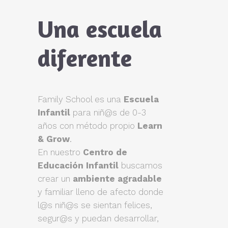
Una escuela
diferente
Family School es una
Escuela
Infantil
para niñ@s de 0-3
años con método propio
Learn
& Grow
.
En nuestro
Centro de
Educación Infantil
buscamos
crear un
ambiente agradable
y familiar lleno de afecto donde
l@s niñ@s se sientan felices,
segur@s y puedan desarrollar,