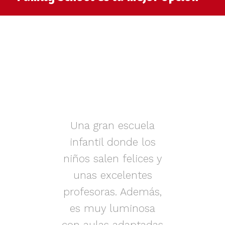
muy
Una gran escuela
infantil donde los
az.
niños salen felices y
in
iños
unas excelentes
i
on
profesoras. Además,
s.
es muy luminosa
en
con aulas adaptadas