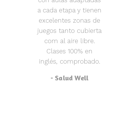
s y
a cada etapa y tienen
nen
excelentes zonas de
m
o,
juegos tanto cubierta
ue
com al aire libre.
lu
za
Clases 100% en
inglés, comprobado.
p
- Salud Well
p