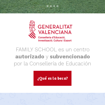
FAMILY SCHOOL es un centro
autorizado
y
subvencionado
por la Consellería de Educación
¿Qué es la beca?