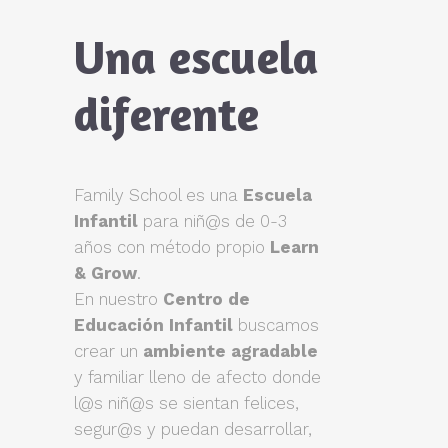
Una escuela
diferente
Family School es una
Escuela
Infantil
para niñ@s de 0-3
años con método propio
Learn
& Grow
.
En nuestro
Centro de
Educación Infantil
buscamos
crear un
ambiente agradable
y familiar lleno de afecto donde
l@s niñ@s se sientan felices,
segur@s y puedan desarrollar,