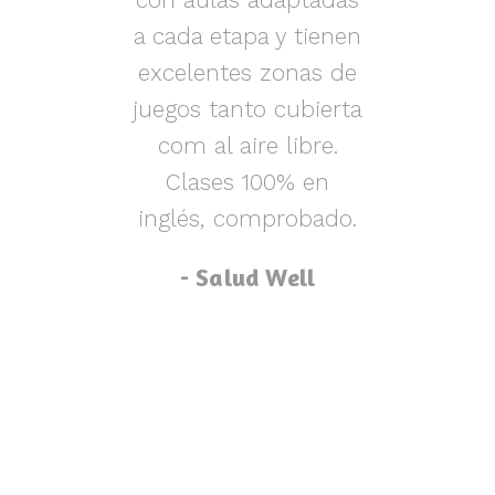
s y
a cada etapa y tienen
nen
excelentes zonas de
m
o,
juegos tanto cubierta
ue
com al aire libre.
lu
za
Clases 100% en
inglés, comprobado.
p
- Salud Well
p