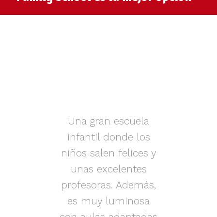
muy
Una gran escuela
infantil donde los
az.
niños salen felices y
in
iños
unas excelentes
i
on
profesoras. Además,
s.
es muy luminosa
en
con aulas adaptadas