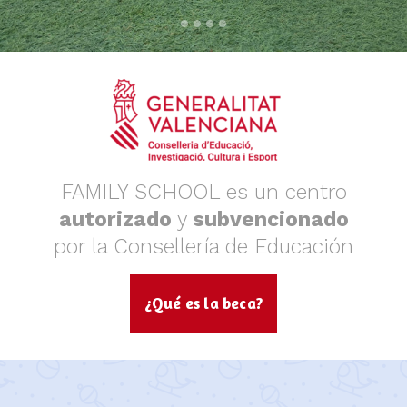
FAMILY SCHOOL es un centro
autorizado
y
subvencionado
por la Consellería de Educación
¿Qué es la beca?