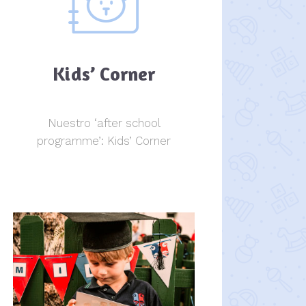
Kids’ Corner
Nuestro ‘after school
programme’: Kids’ Corner
Kids Corner
Kids Corner