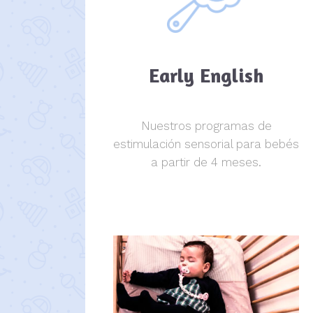
Early English
Nuestros programas de
estimulación sensorial para bebés
a partir de 4 meses.
estimulación sensorial.
estimulación sensorial.