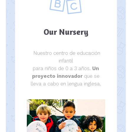
Our Nursery
Nuestro centro de educación
infantil
para niños de 0 a 3 años.
Un
proyecto innovador
que se
lleva a cabo en lengua inglesa.