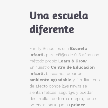
Una escuela
diferente
Family School es una
Escuela
Infantil
para niñ@s de 0-3 años con
método propio
Learn & Grow
.
En nuestro
Centro de Educación
Infantil
buscamos crear un
ambiente agradable
y familiar lleno
de afecto donde l@s niñ@s se
sientan felices, segur@s y puedan
desarrollar, de forma íntegra, todo su
potencial para que su
primer