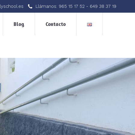
lyschool.es
Llámanos:
965 15 17 52
-
649 38 37 19
Blog
Contacto