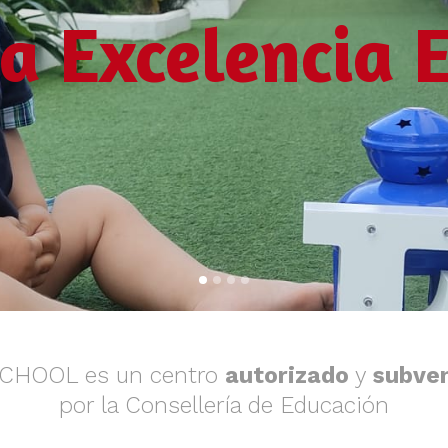
la Excelencia 
SCHOOL es un centro
autorizado
y
subve
por la Consellería de Educación