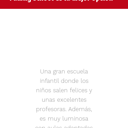
muy
Una gran escuela
infantil donde los
az.
niños salen felices y
in
iños
unas excelentes
i
on
profesoras. Además,
s.
es muy luminosa
en
con aulas adaptadas