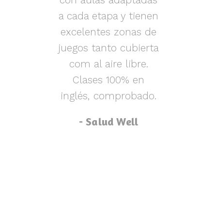
s y
a cada etapa y tienen
nen
excelentes zonas de
m
o,
juegos tanto cubierta
ue
com al aire libre.
lu
za
Clases 100% en
inglés, comprobado.
p
- Salud Well
p