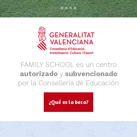
FAMILY SCHOOL es un centro
autorizado
y
subvencionado
por la Consellería de Educación
¿Qué es la beca?