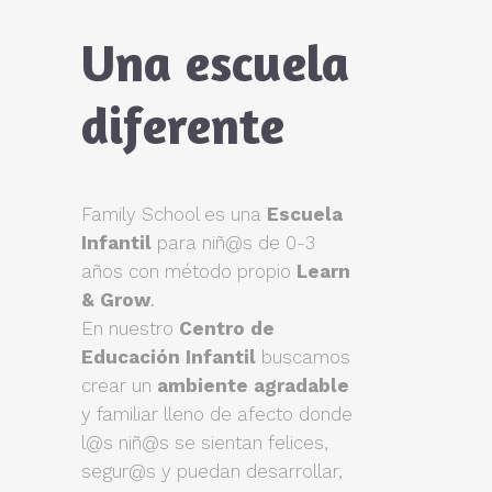
Una escuela
diferente
Family School es una
Escuela
Infantil
para niñ@s de 0-3
años con método propio
Learn
& Grow
.
En nuestro
Centro de
Educación Infantil
buscamos
crear un
ambiente agradable
y familiar lleno de afecto donde
l@s niñ@s se sientan felices,
segur@s y puedan desarrollar,