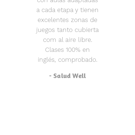
s y
a cada etapa y tienen
nen
excelentes zonas de
m
o,
juegos tanto cubierta
ue
com al aire libre.
lu
za
Clases 100% en
inglés, comprobado.
p
- Salud Well
p