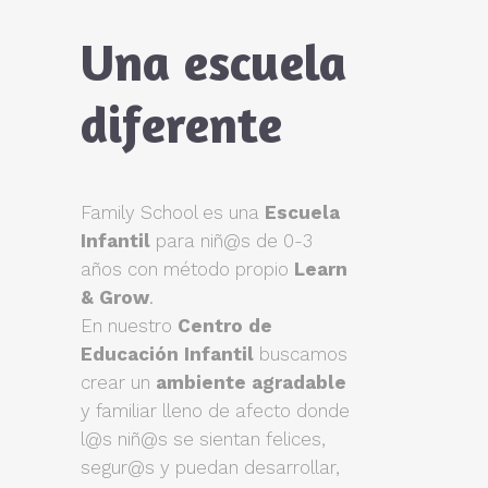
Una escuela
diferente
Family School es una
Escuela
Infantil
para niñ@s de 0-3
años con método propio
Learn
& Grow
.
En nuestro
Centro de
Educación Infantil
buscamos
crear un
ambiente agradable
y familiar lleno de afecto donde
l@s niñ@s se sientan felices,
segur@s y puedan desarrollar,