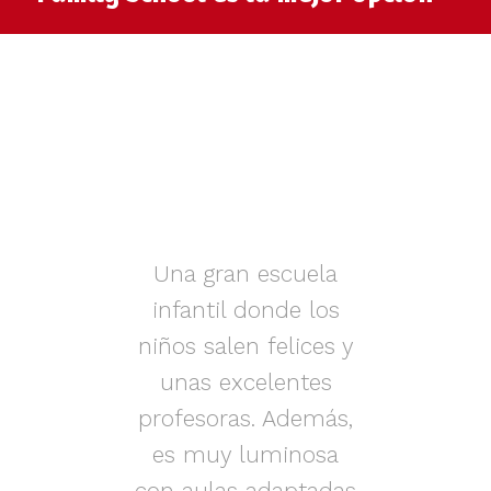
muy
Una gran escuela
infantil donde los
az.
niños salen felices y
in
iños
unas excelentes
i
on
profesoras. Además,
s.
es muy luminosa
en
con aulas adaptadas