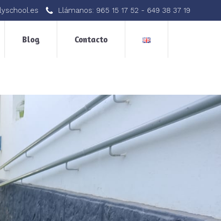
lyschool.es
Llámanos:
965 15 17 52
-
649 38 37 19
Blog
Contacto