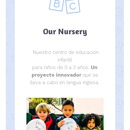
Our Nursery
Nuestro centro de educación
infantil
para niños de 0 a 3 años.
Un
proyecto innovador
que se
lleva a cabo en lengua inglesa.