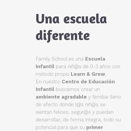
Una escuela
diferente
Family School es una
Escuela
Infantil
para niñ@s de 0-3 años con
método propio
Learn & Grow
.
En nuestro
Centro de Educación
Infantil
buscamos crear un
ambiente agradable
y familiar lleno
de afecto donde l@s niñ@s se
sientan felices, segur@s y puedan
desarrollar, de forma íntegra, todo su
potencial para que su
primer