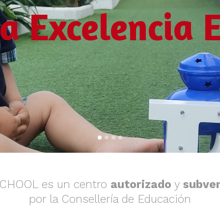
la Excelencia 
SCHOOL es un centro
autorizado
y
subve
por la Consellería de Educación