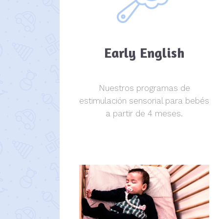
Early English
Nuestros programas de
estimulación sensorial para bebés
a partir de 4 meses.
estimulación sensorial.
estimulación sensorial.