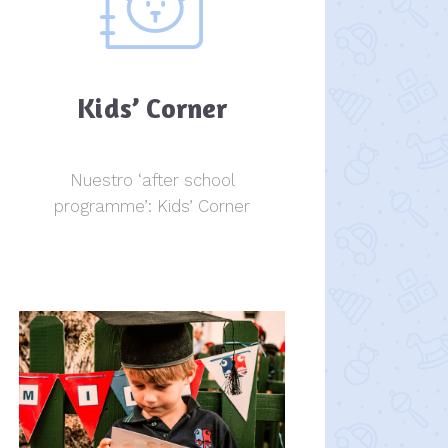
Kids’ Corner
Nuestro ‘after school
programme’: Kids’ Corner
Kids Corner
Kids Corner