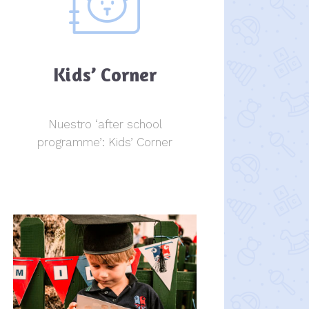
Kids’ Corner
Nuestro ‘after school
programme’: Kids’ Corner
Kids Corner
Kids Corner