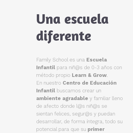
Una escuela
diferente
Family School es una
Escuela
Infantil
para niñ@s de 0-3 años con
método propio
Learn & Grow
.
En nuestro
Centro de Educación
Infantil
buscamos crear un
ambiente agradable
y familiar lleno
de afecto donde l@s niñ@s se
sientan felices, segur@s y puedan
desarrollar, de forma íntegra, todo su
potencial para que su
primer