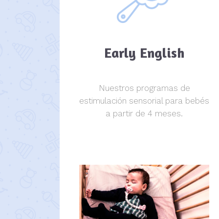
Early English
Nuestros programas de
estimulación sensorial para bebés
a partir de 4 meses.
estimulación sensorial.
estimulación sensorial.