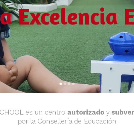
la Excelencia 
SCHOOL es un centro
autorizado
y
subve
por la Consellería de Educación