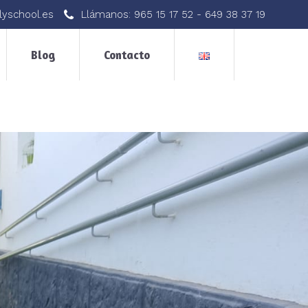
lyschool.es
Llámanos:
965 15 17 52
-
649 38 37 19
Blog
Contacto