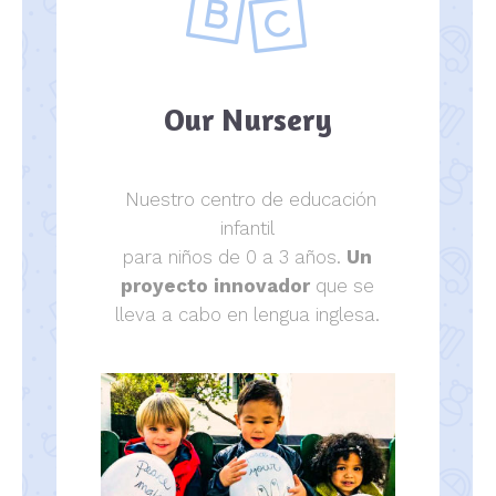
Our Nursery
Nuestro centro de educación
infantil
para niños de 0 a 3 años.
Un
proyecto innovador
que se
lleva a cabo en lengua inglesa.