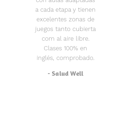
s y
a cada etapa y tienen
nen
excelentes zonas de
m
o,
juegos tanto cubierta
ue
com al aire libre.
lu
za
Clases 100% en
inglés, comprobado.
p
- Salud Well
p