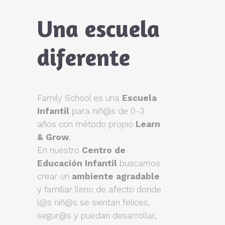
Una escuela
diferente
Family School es una
Escuela
Infantil
para niñ@s de 0-3
años con método propio
Learn
& Grow
.
En nuestro
Centro de
Educación Infantil
buscamos
crear un
ambiente agradable
y familiar lleno de afecto donde
l@s niñ@s se sientan felices,
segur@s y puedan desarrollar,