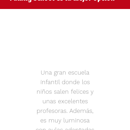
muy
Una gran escuela
infantil donde los
az.
niños salen felices y
in
iños
unas excelentes
i
on
profesoras. Además,
s.
es muy luminosa
en
con aulas adaptadas