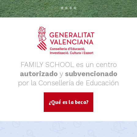
FAMILY SCHOOL es un centro
autorizado
y
subvencionado
por la Consellería de Educación
¿Qué es la beca?