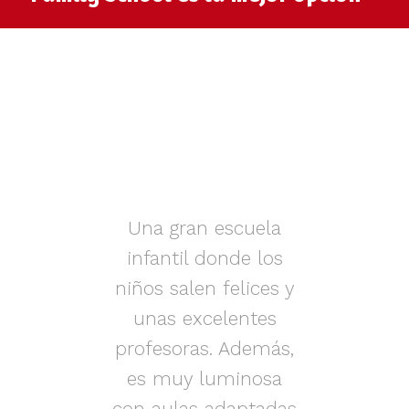
muy
Una gran escuela
infantil donde los
az.
niños salen felices y
in
iños
unas excelentes
i
on
profesoras. Además,
s.
es muy luminosa
en
con aulas adaptadas