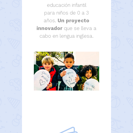
educación infantil
para niños de 0 a 3
años.
Un proyecto
innovador
que se lleva a
cabo en lengua inglesa.