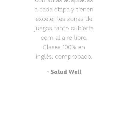
s y
a cada etapa y tienen
nen
excelentes zonas de
m
o,
juegos tanto cubierta
ue
com al aire libre.
lu
za
Clases 100% en
inglés, comprobado.
p
- Salud Well
p