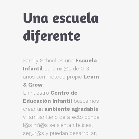
Una escuela
diferente
Family School es una
Escuela
Infantil
para niñ@s de 0-3
años con método propio
Learn
& Grow
.
En nuestro
Centro de
Educación Infantil
buscamos
crear un
ambiente agradable
y familiar lleno de afecto donde
l@s niñ@s se sientan felices,
segur@s y puedan desarrollar,