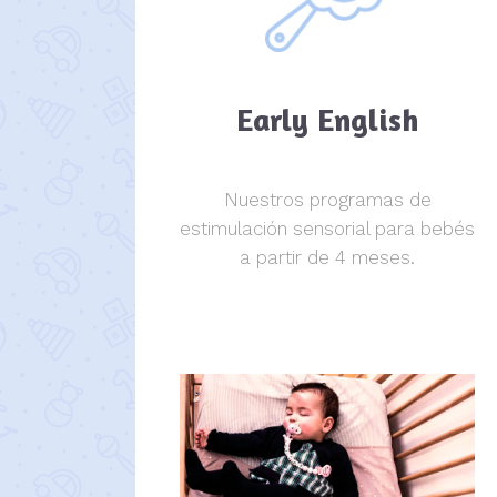
Early English
Nuestros programas de
estimulación sensorial para bebés
a partir de 4 meses.
estimulación sensorial.
estimulación sensorial.