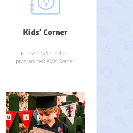
Kids’ Corner
Nuestro ‘after school
programme’: Kids’ Corner
Kids Corner
Kids Corner