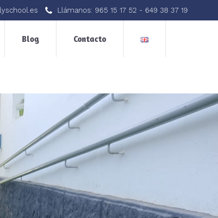
lyschool.es
Llámanos:
965 15 17 52
-
649 38 37 19
Blog
Contacto