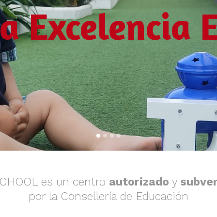
la Excelencia 
SCHOOL es un centro
autorizado
y
subve
por la Consellería de Educación