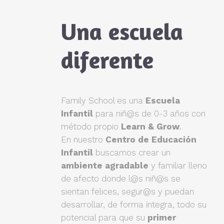
Una escuela
diferente
Family School es una
Escuela
Infantil
para niñ@s de 0-3 años con
método propio
Learn & Grow
.
En nuestro
Centro de Educación
Infantil
buscamos crear un
ambiente agradable
y familiar lleno
de afecto donde l@s niñ@s se
sientan felices, segur@s y puedan
desarrollar, de forma íntegra, todo su
potencial para que su
primer