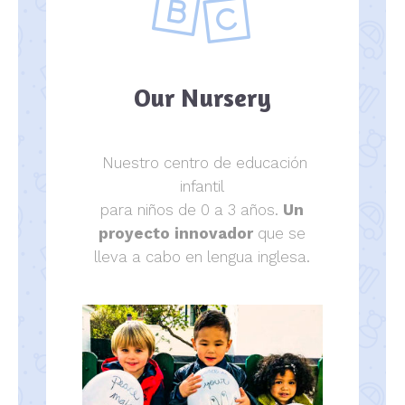
Our Nursery
Nuestro centro de educación
infantil
para niños de 0 a 3 años.
Un
proyecto innovador
que se
lleva a cabo en lengua inglesa.