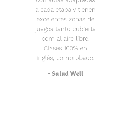
s y
a cada etapa y tienen
nen
excelentes zonas de
m
o,
juegos tanto cubierta
ue
com al aire libre.
lu
za
Clases 100% en
inglés, comprobado.
p
- Salud Well
p