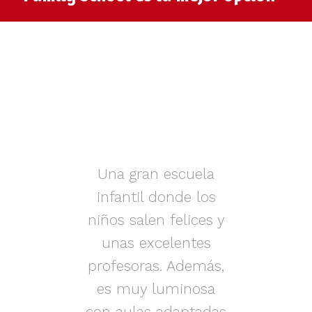
muy
Una gran escuela
infantil donde los
az.
niños salen felices y
in
iños
unas excelentes
i
on
profesoras. Además,
s.
es muy luminosa
en
con aulas adaptadas