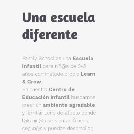
Una escuela
diferente
Family School es una
Escuela
Infantil
para niñ@s de 0-3
años con método propio
Learn
& Grow
.
En nuestro
Centro de
Educación Infantil
buscamos
crear un
ambiente agradable
y familiar lleno de afecto donde
l@s niñ@s se sientan felices,
segur@s y puedan desarrollar,