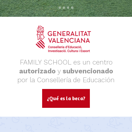
FAMILY SCHOOL es un centro
autorizado
y
subvencionado
por la Consellería de Educación
¿Qué es la beca?