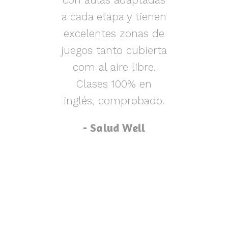
s y
a cada etapa y tienen
nen
excelentes zonas de
m
o,
juegos tanto cubierta
ue
com al aire libre.
lu
za
Clases 100% en
inglés, comprobado.
p
- Salud Well
p