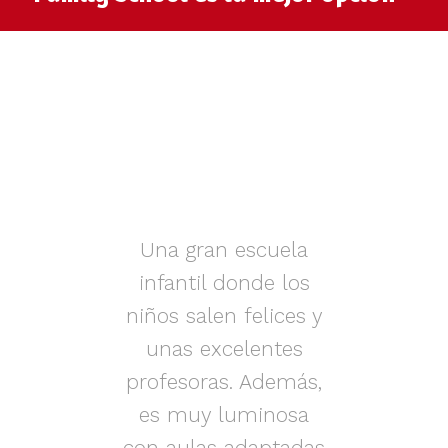
muy
Una gran escuela
infantil donde los
az.
niños salen felices y
in
iños
unas excelentes
i
on
profesoras. Además,
s.
es muy luminosa
en
con aulas adaptadas