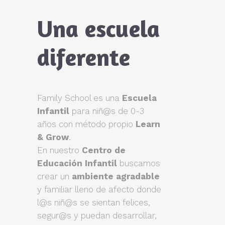
Una escuela
diferente
Family School es una
Escuela
Infantil
para niñ@s de 0-3
años con método propio
Learn
& Grow
.
En nuestro
Centro de
Educación Infantil
buscamos
crear un
ambiente agradable
y familiar lleno de afecto donde
l@s niñ@s se sientan felices,
segur@s y puedan desarrollar,