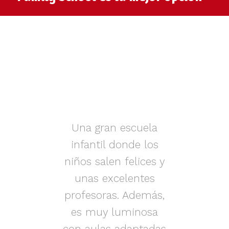
muy
Una gran escuela
infantil donde los
az.
niños salen felices y
in
iños
unas excelentes
i
on
profesoras. Además,
s.
es muy luminosa
en
con aulas adaptadas