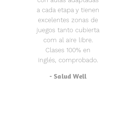
s y
a cada etapa y tienen
nen
excelentes zonas de
m
o,
juegos tanto cubierta
ue
com al aire libre.
lu
za
Clases 100% en
inglés, comprobado.
p
- Salud Well
p