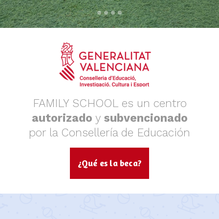
FAMILY SCHOOL es un centro
autorizado
y
subvencionado
por la Consellería de Educación
¿Qué es la beca?