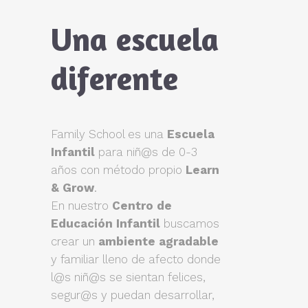
Una escuela
diferente
Family School es una
Escuela
Infantil
para niñ@s de 0-3
años con método propio
Learn
& Grow
.
En nuestro
Centro de
Educación Infantil
buscamos
crear un
ambiente agradable
y familiar lleno de afecto donde
l@s niñ@s se sientan felices,
segur@s y puedan desarrollar,