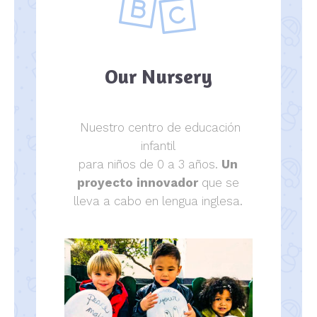
Our Nursery
Nuestro centro de educación
infantil
para niños de 0 a 3 años.
Un
proyecto innovador
que se
lleva a cabo en lengua inglesa.