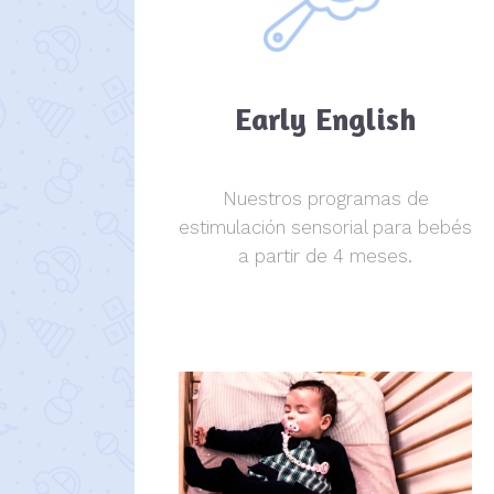
Early English
Nuestros programas de
estimulación sensorial para bebés
a partir de 4 meses.
estimulación sensorial.
estimulación sensorial.