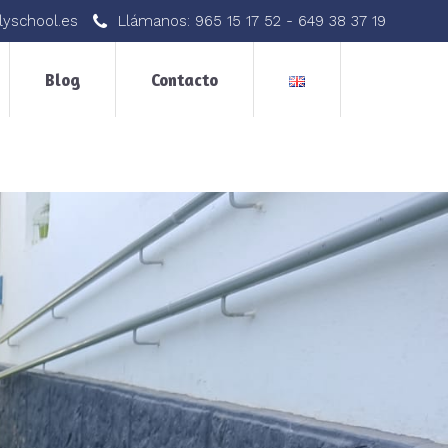
lyschool.es
Llámanos:
965 15 17 52
-
649 38 37 19
Blog
Contacto