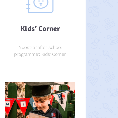
Kids’ Corner
Nuestro ‘after school
programme’: Kids’ Corner
Kids Corner
Kids Corner