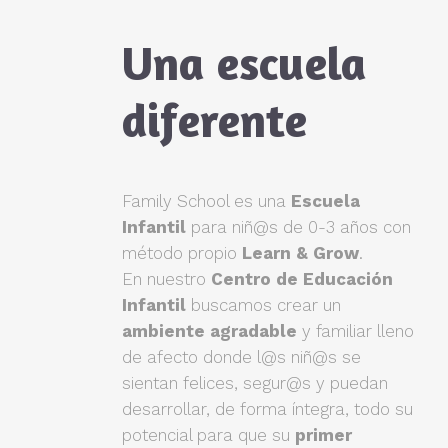
Una escuela
diferente
Family School es una
Escuela
Infantil
para niñ@s de 0-3 años con
método propio
Learn & Grow
.
En nuestro
Centro de Educación
Infantil
buscamos crear un
ambiente agradable
y familiar lleno
de afecto donde l@s niñ@s se
sientan felices, segur@s y puedan
desarrollar, de forma íntegra, todo su
potencial para que su
primer