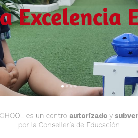
la Excelencia 
SCHOOL es un centro
autorizado
y
subve
por la Consellería de Educación