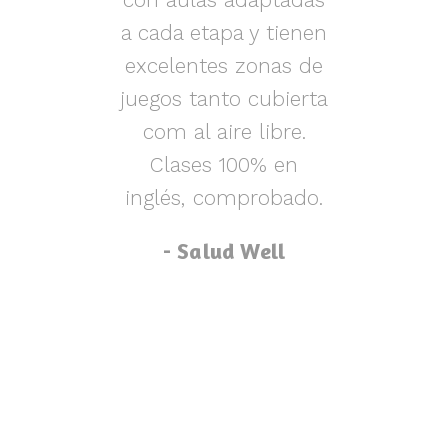
s y
a cada etapa y tienen
nen
excelentes zonas de
m
o,
juegos tanto cubierta
ue
com al aire libre.
lu
za
Clases 100% en
inglés, comprobado.
p
- Salud Well
p