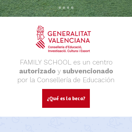
FAMILY SCHOOL es un centro
autorizado
y
subvencionado
por la Consellería de Educación
¿Qué es la beca?