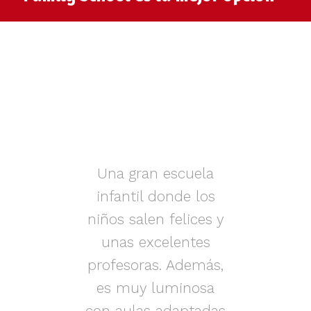
muy
Una gran escuela
infantil donde los
az.
niños salen felices y
in
iños
unas excelentes
i
on
profesoras. Además,
s.
es muy luminosa
en
con aulas adaptadas