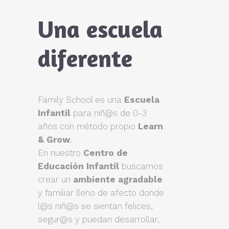
Una escuela
diferente
Family School es una
Escuela
Infantil
para niñ@s de 0-3
años con método propio
Learn
& Grow
.
En nuestro
Centro de
Educación Infantil
buscamos
crear un
ambiente agradable
y familiar lleno de afecto donde
l@s niñ@s se sientan felices,
segur@s y puedan desarrollar,