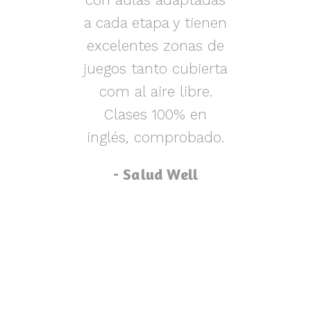
s y
a cada etapa y tienen
nen
excelentes zonas de
m
o,
juegos tanto cubierta
ue
com al aire libre.
lu
za
Clases 100% en
inglés, comprobado.
p
- Salud Well
p