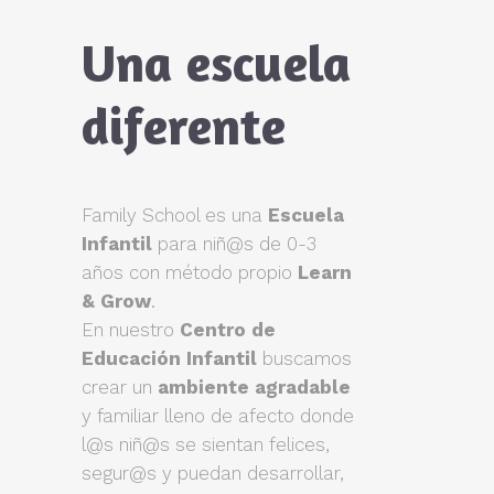
Una escuela
diferente
Family School es una
Escuela
Infantil
para niñ@s de 0-3
años con método propio
Learn
& Grow
.
En nuestro
Centro de
Educación Infantil
buscamos
crear un
ambiente agradable
y familiar lleno de afecto donde
l@s niñ@s se sientan felices,
segur@s y puedan desarrollar,