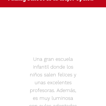
muy
Una gran escuela
infantil donde los
az.
niños salen felices y
in
iños
unas excelentes
i
on
profesoras. Además,
s.
es muy luminosa
en
con aulas adaptadas