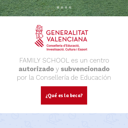
FAMILY SCHOOL es un centro
autorizado
y
subvencionado
por la Consellería de Educación
¿Qué es la beca?