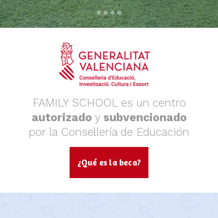
FAMILY SCHOOL es un centro
autorizado
y
subvencionado
por la Consellería de Educación
¿Qué es la beca?