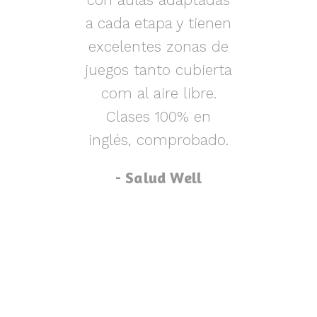
s y
a cada etapa y tienen
nen
excelentes zonas de
m
o,
juegos tanto cubierta
ue
com al aire libre.
lu
za
Clases 100% en
inglés, comprobado.
p
- Salud Well
p