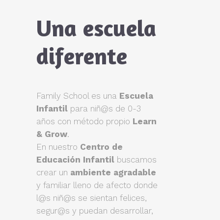
Una escuela
diferente
Family School es una
Escuela
Infantil
para niñ@s de 0-3
años con método propio
Learn
& Grow
.
En nuestro
Centro de
Educación Infantil
buscamos
crear un
ambiente agradable
y familiar lleno de afecto donde
l@s niñ@s se sientan felices,
segur@s y puedan desarrollar,