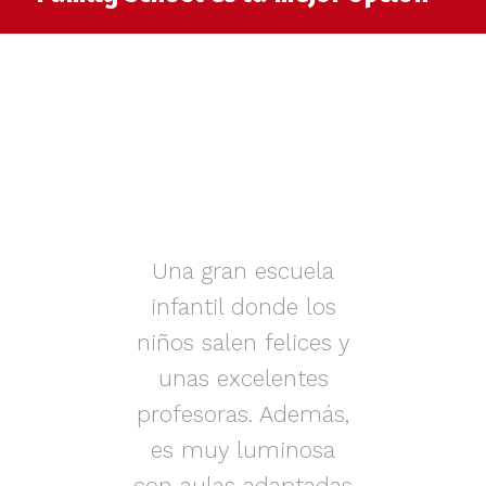
muy
Una gran escuela
infantil donde los
az.
niños salen felices y
in
iños
unas excelentes
i
on
profesoras. Además,
s.
es muy luminosa
en
con aulas adaptadas